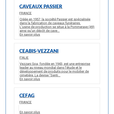
CAVEAUX PASSIER
FRANCE
Créée en 1957, la société Passier est spécialisée
dans la fabrication de caveaux funéraires.
L'usine de production se situe à la Pommeraye (49)
ainsi qu'un dépôt de cave...
En savoir plus
CEABIS-VEZZANI
ITALIE
Vezzani Spa, fondée en 1943, est une entreprise
leader au niveau mondial dans l'étude et le
développement de produits pour le mobilier de
cimetière. La devise "Senti...
En savoir plus
CEFAG
FRANCE
En savoir plus