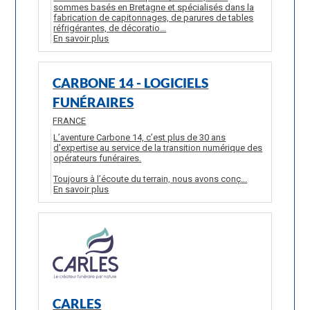
sommes basés en Bretagne et spécialisés dans la
fabrication de capitonnages, de parures de tables
réfrigérantes, de décoratio...
En savoir plus
CARBONE 14 - LOGICIELS
FUNÉRAIRES
FRANCE
L’aventure Carbone 14, c’est plus de 30 ans
d'expertise au service de la transition numérique des
opérateurs funéraires.
Toujours à l’écoute du terrain, nous avons conç...
En savoir plus
CARLES