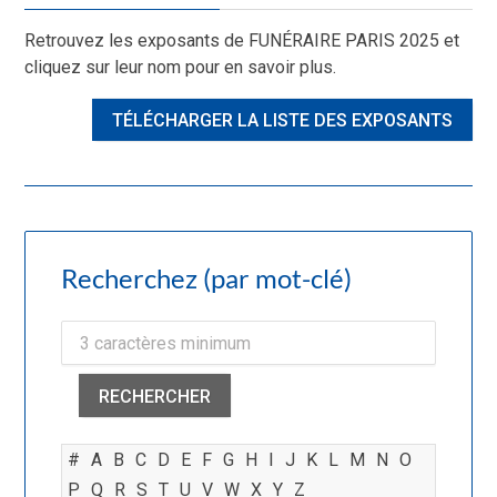
Retrouvez les exposants de FUNÉRAIRE PARIS 2025 et
cliquez sur leur nom pour en savoir plus.
TÉLÉCHARGER LA LISTE DES EXPOSANTS
Recherchez (par mot-clé)
RECHERCHER
#
A
B
C
D
E
F
G
H
I
J
K
L
M
N
O
P
Q
R
S
T
U
V
W
X
Y
Z