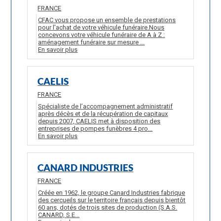
FRANCE
CFAC vous propose un ensemble de prestations
pour l'achat de votre véhicule funéraire.Nous
concevons votre véhicule funéraire de A à Z :
aménagement funéraire sur mesure ...
En savoir plus
CAELIS
FRANCE
Spécialiste de l’accompagnement administratif
après décès et de la récupération de capitaux
depuis 2007, CAELIS met à disposition des
entreprises de pompes funèbres 4 pro...
En savoir plus
CANARD INDUSTRIES
FRANCE
Créée en 1962, le groupe Canard Industries fabrique
des cercueils sur le territoire français depuis bientôt
60 ans, dotés de trois sites de production (S.A.S.
CANARD, S.E...