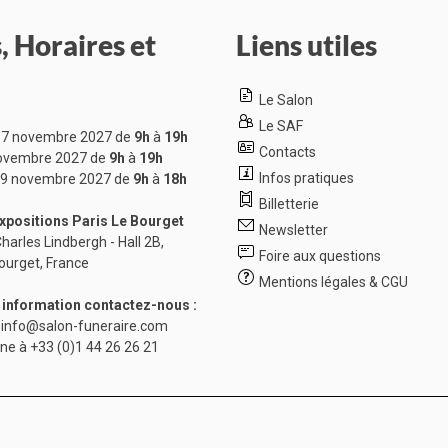
, Horaires et
Liens utiles
Le Salon
Le SAF
7 novembre 2027 de
9h
à
19h
Contacts
ovembre 2027 de
9h
à
19h
Infos pratiques
9 novembre 2027 de
9h
à
18h
Billetterie
xpositions Paris Le Bourget
Newsletter
harles Lindbergh - Hall 2B,
Foire aux questions
ourget, France
Mentions légales & CGU
 information contactez-nous :
à
info@salon-funeraire.com
one à
+33 (0)1 44 26 26 21