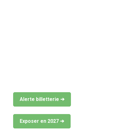
Le salon de référence du funéraire signe une
édition anniversaire record, portée par une
croissance d’exposants, un visitorat de qualité et
une dynamique d’innovation durable.
3 jours intenses qui réaffirment le leadership de
l'événement au cœur de la filière funéraire.
Prochain rendez-vous : 17, 18 et 19 novembre
2027 à Paris Le Bourget.
Lisez le bilan complet ➔
Alerte billetterie ➔
Exposer en 2027 ➔